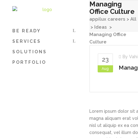
Managing
Office Culture
appilux careers
>
All
>
Ideas
>
BE READY
Managing Office
SERVICES
Culture
SOLUTIONS
By
Vah
23
PORTFOLIO
Managi
Aug
Lorem ipsum dolor sit 
magna aliquam erat volu
nisl ut aliquip ex ea c
consequat, vel illum dol