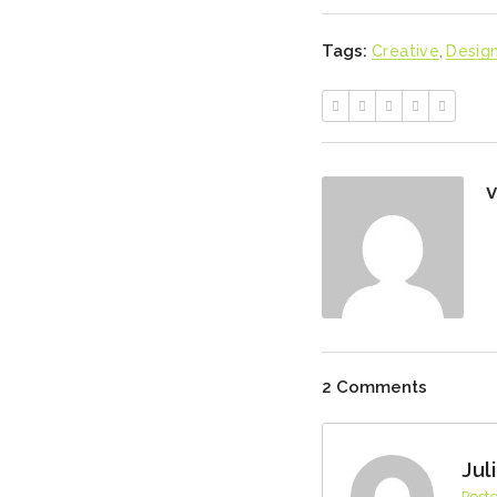
Tags:
Creative
,
Desig
v
2 Comments
Jul
Post