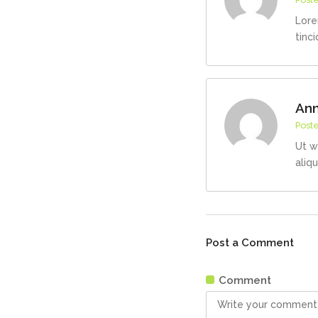
Lore
tinc
Ann
Post
Ut w
aliq
Post a Comment
Comment